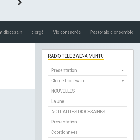
 diocésain
clergé
Vie consacrée
Pastorale d'ensemble
RADIO TELE BWENA MUNTU
Présentation
Clergé Diocésain
NOUVELLES
La une
ACTUALITES DIOCESAINES
Présentation
Coordonnées