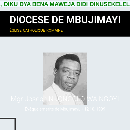
, DIKU DYA BENA MAWEJA DIDI DINUSEKELELA
DIOCESE DE MBUJIMAYI
église catholique romaine
Mgr Joseph NKONGOLO WA NGOYI
Évêque émérite de Mbujimayi, + 12.10. 1999