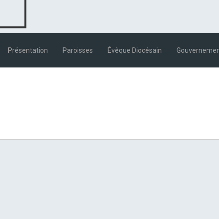
Présentation
Paroisses
Évêque Diocésain
Gouvernement